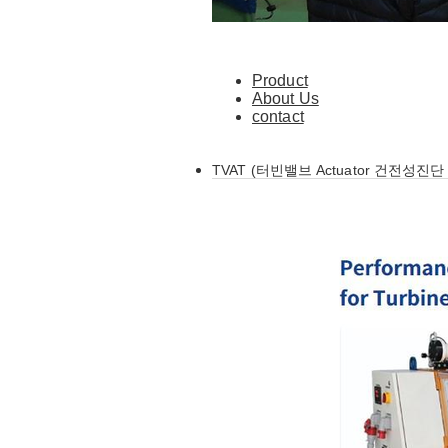
Product
About Us
contact
TVAT (터빈밸브 Actuator 건전성진
FUTURE